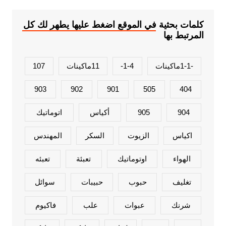
كلمات بحثية في الموقع اضغط عليها يطهر لك كل
المرتبط بها
-1-1ماكينات
1-4-
11ماكينات
107
903
902
901
505
404
904
905
أكياس
اتوماتيك
اكياس
الزيوت
السكر
المهندس
الهواء
اوتوماتيك
تعبئة
تعبئه
تغليف
حبوب
حبيبات
سوائل
شرنك
عبوات
علب
فاكيوم