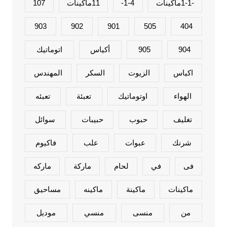
-1-1ماكينات
1-4-
11ماكينات
107
903
902
901
505
404
904
905
أكياس
اتوماتيك
اكياس
الزيوت
السكر
المهندس
الهواء
اوتوماتيك
تعبئة
تعبئه
تغليف
حبوب
حبيبات
سوائل
شرنك
عبوات
علب
فاكيوم
فى
في
لحام
ماركة
ماركه
ماكينات
ماكينة
ماكينه
مساحيق
من
منسى
منسي
موديل