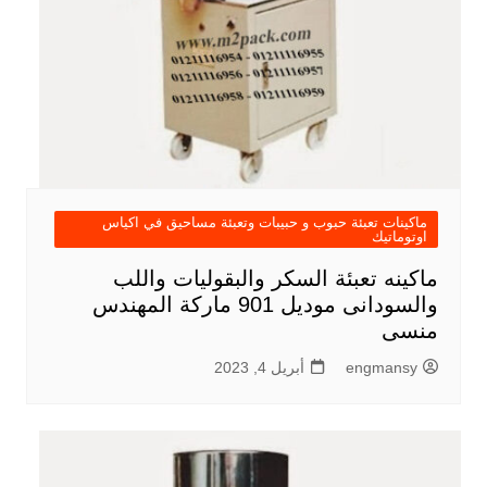
ماكينات تعبئة حبوب و حبيبات وتعبئة مساحيق في اكياس
اوتوماتيك
ماكينه تعبئة السكر والبقوليات واللب
والسودانى موديل 901 ماركة المهندس
منسى
engmansy
أبريل 4, 2023