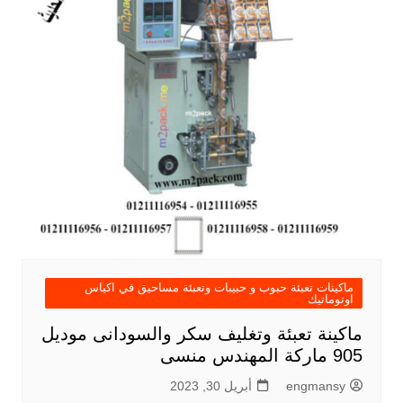
ماكينات تعبئة حبوب و حبيبات وتعبئة مساحيق في اكياس
اوتوماتيك
ماكينة تعبئة وتغليف سكر والسودانى موديل
905 ماركة المهندس منسى
engmansy
أبريل 30, 2023