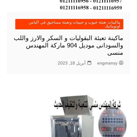
ماكينات تعبئة حبوب و حبيبات وتعبئة مساحيق في اكياس
اوتوماتيك
ماكينة تعبئة البقوليات و السكر والارز واللب
والسودانى موديل 904 ماركة المهندس
منسى
engmansy
أبريل 18, 2023