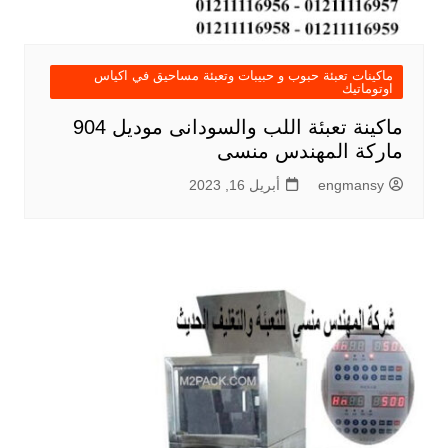
ماكينات تعبئة حبوب و حبيبات وتعبئة مساحيق في اكياس
اوتوماتيك
ماكينة تعبئة اللب والسودانى موديل 904
ماركة المهندس منسى
engmansy
أبريل 16, 2023