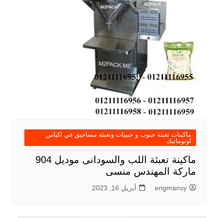
ماكينات تعبئة حبوب و حبيبات وتعبئة مساحيق في اكياس
اوتوماتيك
ماكينة تعبئة اللب والسودانى موديل 904
ماركة المهندس منسى
engmansy
أبريل 16, 2023