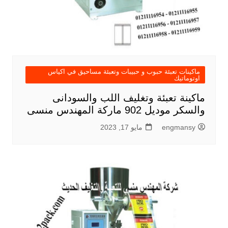
ماكينات تعبئة حبوب و حبيبات وتعبئة مساحيق في اكياس
اوتوماتيك
ماكينة تعبئة وتغليف اللب والسودانى
والسكر موديل 902 ماركة المهندس منسى
engmansy
مايو 17, 2023