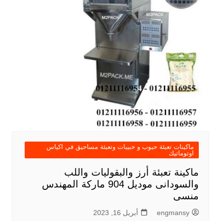
ماكينات تعبئة حبوب و حبيبات وتعبئة مساحيق في اكياس
اوتوماتيك
ماكينة تعبئة أرز والبقوليات واللب
والسودانى موديل 904 ماركة المهندس
منسى
engmansy
أبريل 16, 2023