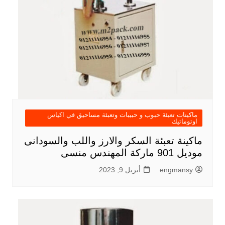
ماكينات تعبئة حبوب و حبيبات وتعبئة مساحيق في اكياس
اوتوماتيك
ماكينة تعبئة السكر والارز واللب والسودانى
موديل 901 ماركة المهندس منسى
engmansy
أبريل 9, 2023