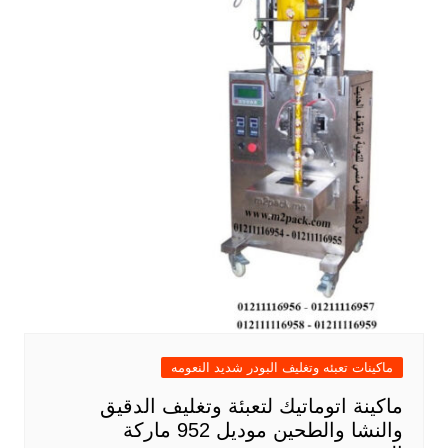
ماكينات تعبئه وتغليف البودر شديد النعومه
ماكينة اتوماتيك لتعبئة وتغليف الدقيق
والنشا والطحين موديل 952 ماركة