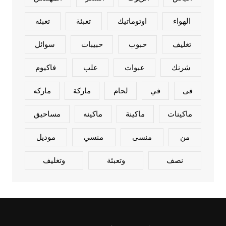
الهواء
اوتوماتيك
تعبئة
تعبئه
تغليف
حبوب
حبيبات
سوائل
شرنك
عبوات
علب
فاكيوم
فى
في
لحام
ماركة
ماركه
ماكينات
ماكينة
ماكينه
مساحيق
من
منسى
منسي
موديل
نصف
وتعبئة
وتغليف