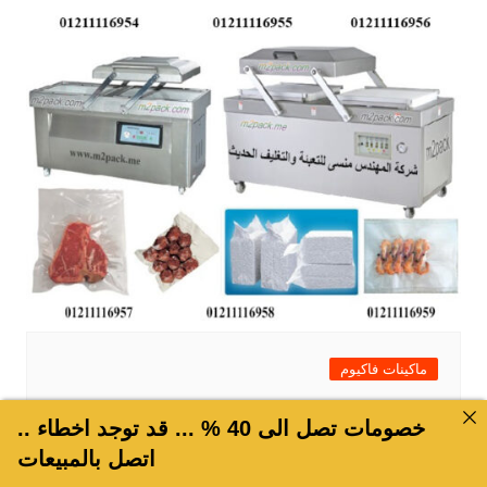
ماكينات فاكيوم
ماكينات تغليف الفراخ فى اكياس ثم يتم
خصومات تصل الى 40 % ... قد توجد اخطاء ..
شفط الهواء من الاكياس موديل 603 ماركة
اتصل بالمبيعات
المهندس منسى