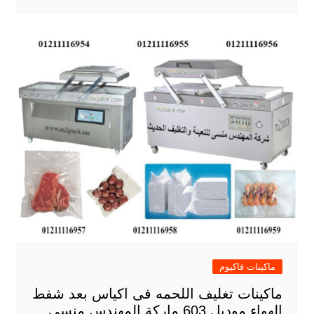
ماكينات فاكيوم
ماكينات تغليف اللحمه فى اكياس بعد شفط
الهواء موديل 603 ماركة المهندس منسى