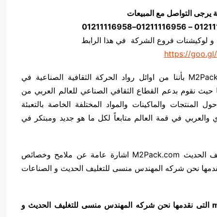
ة يرجى التواصل مع المبيعات
 و لوكيشنات فروع الشركة في هذا الرابط
https://goo.gl
نتميز نحن المهندس منسي للتغليف الحديث M2Pack.com بأننا من اوائل رواد الحركة الثقافية الصناعية في
 حيث نقوم بدعم القطاع الثقافي الصناعي للعالم العربي من
ل المنتجات والماكينات والمواد المختلفة الخاصة بالتعبئة
والعربي في قمة العالم متابعاً لكل ما هو جديد ومبتكر في
وفي هذا السياق نعرض نحن المهندس منسي للتغليف الحديث M2Pack.com اشارة عامة عن ملامح وخصائص
ليف المنزلى موديل m2pack 604 التى نقدمها نحن شركه المهندس منسى للتغليف الحديث و الصناعات
التى نقدمها نحن شركه المهندس منسى للتغليف الحديث و