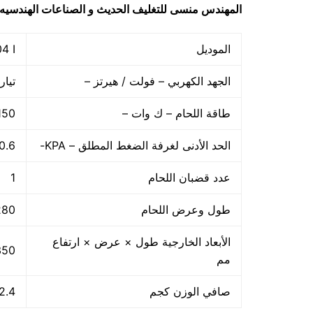
المهندس منسى للتغليف الحديث و الصناعات الهندسي
الموديل
4 I
الجهد الكهربي – فولت / هيرتز –
تيار متردد 220 /60
طاقة اللحام – ك وات –
150
الحد الأدنى لغرفة الضغط المطلق – KPA-
0.6
عدد قضبان اللحام
1
طول وعرض اللحام
80 × 8
الأبعاد الخارجية طول × عرض × ارتفاع
 × 140 × 70
مم
صافي الوزن كجم
2.4