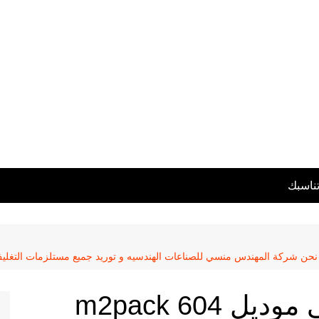
تناسبك
فاكيوم للتغليف المنزلى موديل m2pack 604