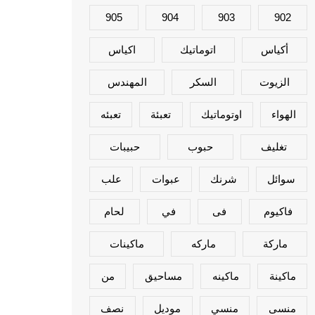
905
904
903
902
أكياس
اتوماتيك
اكياس
الزيوت
السكر
المهندس
الهواء
اوتوماتيك
تعبئة
تعبئه
تغليف
حبوب
حبيبات
سوائل
شرنك
عبوات
علب
فاكيوم
فى
في
لحام
ماركة
ماركه
ماكينات
ماكينة
ماكينه
مساحيق
من
منسى
منسي
موديل
نصف