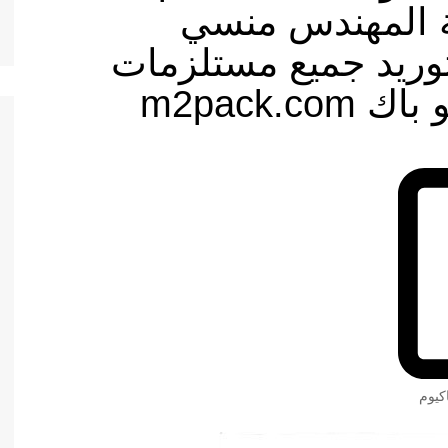
ة المهندس منسي
توريد جميع مستلزمات
m2pack.
كيوم