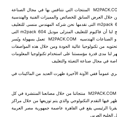
تقدم مجموعة المهندس منسي للتغليف الحديث M2PACK.COM المنتجات التي نتنافس بها في مجال الصناعة
ومن خلال العرض السابق للخصائص والمميزات الفنية والهندسية
الخاصة بماكينه الفاكيوم للتغليف المنزلى موديل m2pack 604 التى نقدمها نحن شركه المهندس منسى للتغليف
الحديث و الصناعات الهندسيه M2PACK.COM يتضح لنا أن فاكيوم للتغليف المنزلى موديل m2pack 604 التى
نقدمها نحن شركه المهندس منسى للتغليف الحديث و الصناعات الهندسيه M2PACK.COM تعمل بسهولة ويُسر
حتويه من تكنولوجيا عالية الجودة ومن خلال هذه المواصفات
ر لنا مدى قدرة مؤسستنا على استخدام تكنولوجيا المعلومات
صة في مجال صناعة التعبئة والتغليف
ري عموماً ففي الآونة الأخيرة ظهرت العديد من الماكينات في
نقدم نحن مجموعة المهندس منسي للتغليف الحديث M2PACK.COM منتجاتنا من خلال مصانعنا المنتشرة في كل
ظهر فيها التقدم التكنولوجي والذي يتم توزيعها من خلال مراكز
مقرنا الرئيسي يقع في القاهرة عاصمة جمهورية مصر العربية
الخليج العربي