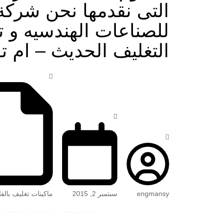
التى نقدمها نحن شرك
للصناعات الهندسيه و 
التغليف الحديث – ام تو باك com
engmansy
سبتمبر 2, 2015
ماكينات تغليف بالفا