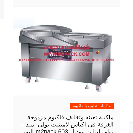
ماكينات تغليف بالفاكيوم
ماكينة تعبئه وتغليف فاكيوم مزدوجة
الغرفة فى اكياس لامينيت بولى اميد –
بولى ايثلين موديل m2pack 603 التى