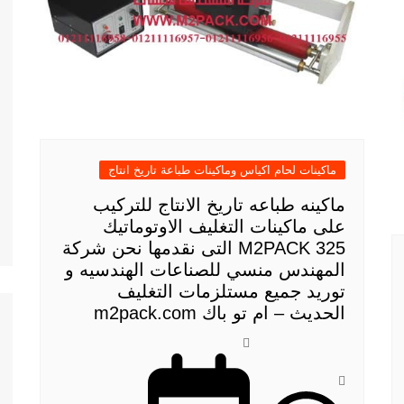
ماكينات لحام اكياس وماكينات طباعة تاريخ انتاج
ماكينه طباعه تاريخ الانتاج للتركيب
على ماكينات التغليف الاوتوماتيك
M2PACK 325 التى نقدمها نحن شركة
المهندس منسي للصناعات الهندسيه و
توريد جميع مستلزمات التغليف
الحديث – ام تو باك m2pack.com