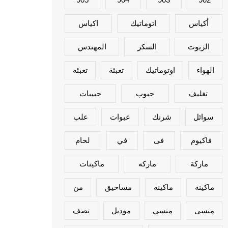
أكياس
اتوماتيك
اكياس
الزيوت
السكر
المهندس
الهواء
اوتوماتيك
تعبئة
تعبئه
تغليف
حبوب
حبيبات
سوائل
شرنك
عبوات
علب
فاكيوم
فى
في
لحام
ماركة
ماركه
ماكينات
ماكينة
ماكينه
مساحيق
من
منسى
منسي
موديل
نصف