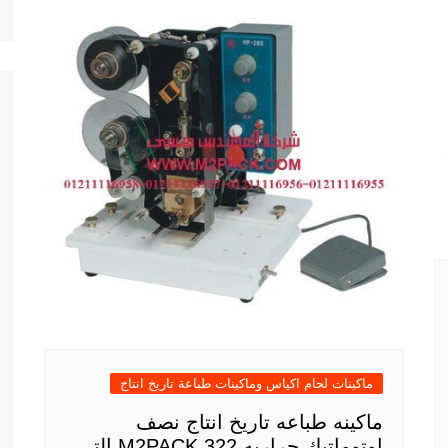
ماكينات لحام اكياس وماكينات طباعة تاريخ انتاج
ماكينه طباعه تاريخ انتاج نصف
اوتوماتيك حراريه M2PACK 322 التى