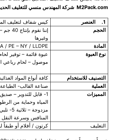
M2Pack.com
شركة المهندس منسي للتغليف الحديث
1.
العنصر
كيس شفاف لتغليف المن
الحجم
وغيرها
المادة
LA / PE – NY / LLDPE
نوع العبوة
عبوة قائمة – توفير لحا
موصول – لحام رباعي ال
التصنيف للاستخدام
كافة أنواع المواد الغذا
العملية
صناعة القالب- الطباعة 
المميزات
المنافس وسرعة النقل
التغليف
كرتون / أفلام أو طبقاً ل