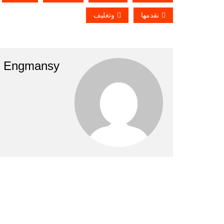
نقدمها
وتغليف
Engmansy
تصفّح
المقالات