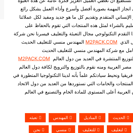
 نستطيع أن نعطي العميل العزيز فكرة عامة عن هذه العبوة
انجاز المهمة بصورة أفضل وأسرع وأداء العمل بشكل رائع
 الإنساني المتقدم وتقديم كل ما هو جديد ومفيد لكل عملائنا
سليم بالشراء لمثل هذه المنتجات التي تقوم بالحفاظ على
ا التقدم التكنولوجي مجال التعبئة والتغليف فيسرنا نحن شركة
أن تقدم لكل عملائنا مثل هذه المنتجات في هذا المجال الذي
M2PACK.COM
المهندس منسي للتغليف الحديث
لتعامل مع شركة المهندس منسي للتغليف الحديث
من خلال سرعة تلبية رغباتهم وذلك من خلال مراكز التوزيع المنتشرة في العديد من دول العالم
M2PACK.COM
ر العربية ومنه نقوم بالتوزيع والترويج لكافة دول العالم
قيا ونحيط سيادتكم علماً بأنه لدينا التكنولوجيا المتطورة في
منتجات والخامات التي نستوردها من العديد من دول الاتحاد
 العربية أعلى المستوى للمادة الخام والتصنيع في العالم
الحديث
المناديل
المهندس
تعبئه
لتغليف
للتغليف
منسي
نحن