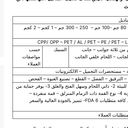
اديل
إننا نقوم بإنتاج 40 جم – 80 جم -100 جم – 250 – 300 جم – 1 كجم – 2 كجم
CPP/ OPP – PET / AL / PET – PE / PET – 
م من ثلاثة جوانب – جانب
السمك
حسب
جانب – اللحام خلفي الجانب
مواصفات
العملاء
ئية – مستحضرات التجميل – الالكترونيات
– الترقيق – الفصل – القطع – تصنيع العبوة – الفحص
1- قابل للتدوير – صديق للبيئة 2- ذاتي اللحام وسهل الفتح والغلق 3- يوفر حماية من
المياه وحماية من الرطوبة 4- نوع القمة ذات الزمام المنزلق – قمة منفردة –
مزدوجة – ثلاثية 5- تلبي كافة متطلبات FDA 6- تتميز بالجودة العالية والسعر
متطلبات العملاء