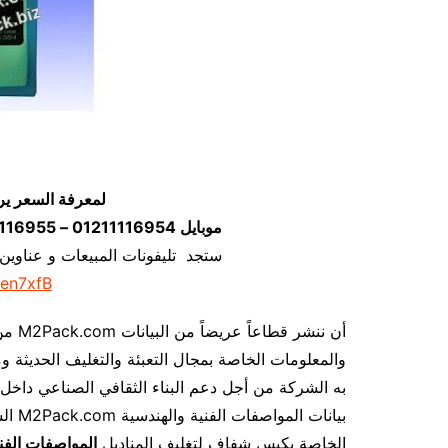
لمعرفة السعر ير
موبايل 01211116954 – 01211116955 – 01211116956–01211116958
ستجد تليفونات المبيعات و عناوين
/en7xfB
من د
والمعلومات الخاصة بمجال التعبئة والتغليف الحديثة وم
به الشركة من أجل دعم البناء الثقافي الصناعي داخل 
السي
الخاصة بكيس شفاف لتغليف المناديل
المواصفات الفن