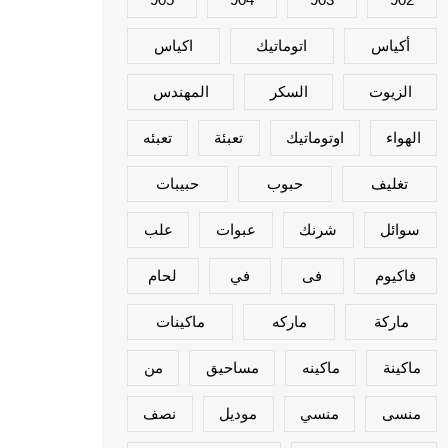
أكياس
اتوماتيك
اكياس
الزيوت
السكر
المهندس
الهواء
اوتوماتيك
تعبئة
تعبئه
تغليف
حبوب
حبيبات
سوائل
شرنك
عبوات
علب
فاكيوم
فى
في
لحام
ماركة
ماركه
ماكينات
ماكينة
ماكينه
مساحيق
من
منسى
منسي
موديل
نصف