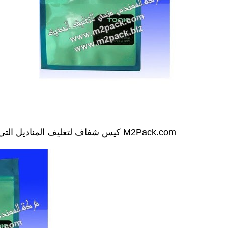
كيس شفاف لتغليف المناديل التي نقدمها نحن شركة المهندس منسي للتغليف الحديث M2Pack.com