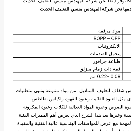
نوفر ايضاً نحن شركة المهندس منسي للتغليف الحديث M2Pack.com شرحاً توضيحياً عن كيس شفاف لتغليف
مواد مرققة
BOPP – CPP
الالكترونيات
يتحمل الصدمات
طباعة جرافور
قمة ذات زمام منزلق
0.08 -0.22 مم
 لتغليف المناديل من مواد متنوعة وتلبي متطلبات SGS و FDA كما انها تتميز بالسعر المنافس
خرى مثل العبوة القائمة وعبوة القهوة واكياس بطاطس
وة الصوص وعبوة المواد الغذائية للكلاب وعبوة المكرونة
فة وغيرها بعد هذا الشرح الذي يعرض أهم المميزات الفنية
 المهمة مع عرض للمواصفات الهندسية عالية التقنية والمفيدة