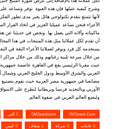
لكل عملائنا هذا بالإضافة إلى عرض صورة المنتج حتى
وشرح كيفية عملها فإن هذه العبوة توفر وتساعد على 
لأنها تتمتع بتقدم تكنولوجي هائل يعبر مدى تطور الفكر
الأعزاء فنحن نساعد عميلنا العزيز في اتخاذ القرار ال
ماكيناته وآلاته التي يعمل بها ونخص في حديثنا عن هذ
يستخدمه كل فرد ونوفر لعملائنا الأعزاء الثقة في ا
حيث مقرنا الرئيسي يقع في القاهرة عاصمة جمهورية مص
العربي والشرق الأوسط ودول الخليج العربي وشمال أفري
مصانعنا في جمهورية مصر العربية حيث نقوم بتصنيع ال
الأوربي وبالتحديد فرنسا وبريطانيا لنطرح على الاسواق
ولنضع العالم العربي في صفوة العالم
M2pack.com
M2packcom
التي
خامات
شركة
شفاف
كيس